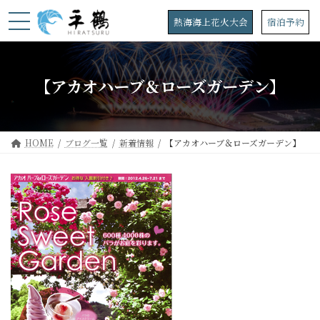
コ
ナ
ン
ビ
熱海海上花火大会
宿泊予約
テ
ゲ
ン
ー
ツ
シ
へ
ョ
【アカオハーブ＆ローズガーデン】
ス
ン
キ
に
ッ
移
プ
動
HOME
ブログ一覧
新着情報
【アカオハーブ＆ローズガーデン】