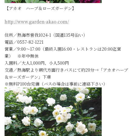
【アカオ ハーブ＆ローズガーデン】
http://www.garden-akao.com/
住所／熱海市曽我1024-1（国道135号沿い）
電話／0557-82-1221
営業／9:00～17:00（最終入園16:00・レストランは20:00迄営
業） ※年中無休
入園料／大人1,000円、小人500円
交通／熱海駅より網代方面行きバスにて約20分→「アカオハーブ
＆ローズガーデン」下車
※無料P100台完備（バスの場合は事前に連絡下さい）