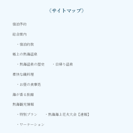
《サイトマップ》
宿泊予約
総合案内
宿泊約款
極上の熱海温泉
熱海温泉の歴史
日帰り温泉
豪快な磯料理
お昼の食事処
海が香る旅館
熱海観光情報
特別プラン
熱海海上花火大会【速報】
ワーケーション